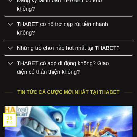
Đăng ký tài khoản THABET có khó
không?
THABET có hỗ trợ nạp rút tiền nhanh
không?
Những trò chơi nào hot nhất tại THABET?
THABET có app di động không? Giao
diện có thân thiện không?
TIN TỨC CÁ CƯỢC MỚI NHẤT TẠI THABET
16
Th3