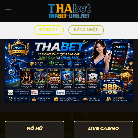
Bỏ
qua
nội
dung
ĐĂNG KÝ
ĐĂNG NHẬP