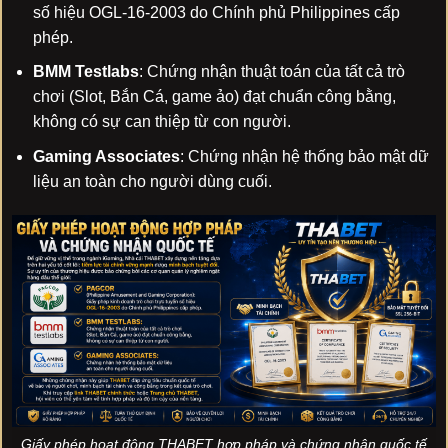
số hiệu OGL-16-2003 do Chính phủ Philippines cấp
phép.
BMM Testlabs
: Chứng nhận thuật toán của tất cả trò
chơi (Slot, Bắn Cá, game ảo) đạt chuẩn công bằng,
không có sự can thiệp từ con người.
Gaming Associates
: Chứng nhận hệ thống bảo mật dữ
liệu an toàn cho người dùng cuối.
Giấy phép hoạt động THABET hợp pháp và chứng nhận quốc tế