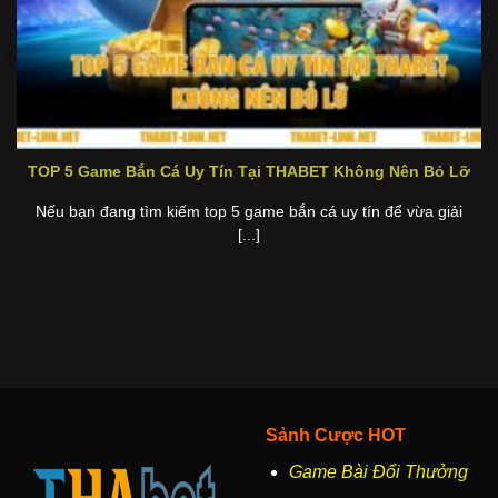
TOP 5 Game Bắn Cá Uy Tín Tại THABET Không Nên Bỏ Lỡ
Nếu bạn đang tìm kiếm top 5 game bắn cá uy tín để vừa giải
[...]
Sảnh Cược HOT
Game Bài Đổi Thưởng