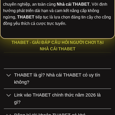
chuyên nghiệp, an toàn cùng
Nhà cái THABET
. Với định
hướng phát triển dài hạn và cam kết nâng cấp không
ngừng,
THABET
tiếp tục là lựa chọn đáng tin cậy cho cộng
đồng yêu thích cá cược trực tuyến.
THABET - GIẢI ĐÁP CÂU HỎI NGƯỜI CHƠI TẠI
NHÀ CÁI THABET
THABET là gì? Nhà cái THABET có uy tín
không?
Link vào THABET chính thức năm 2026 là
gì?