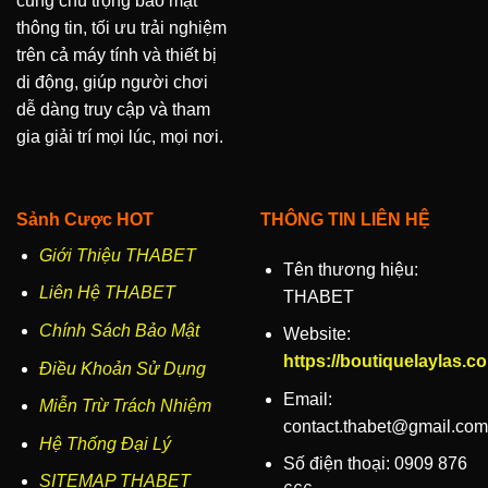
cũng chú trọng bảo mật
thông tin, tối ưu trải nghiệm
trên cả máy tính và thiết bị
di động, giúp người chơi
dễ dàng truy cập và tham
gia giải trí mọi lúc, mọi nơi.
Sảnh Cược HOT
THÔNG TIN LIÊN HỆ
Giới Thiệu THABET
Tên thương hiệu:
Liên Hệ THABET
THABET
Chính Sách Bảo Mật
Website:
https://boutiquelaylas.co
Điều Khoản Sử Dụng
Email:
Miễn Trừ Trách Nhiệm
contact.thabet@gmail.com
Hệ Thống Đại Lý
Số điện thoại:
0909 876
SITEMAP THABET