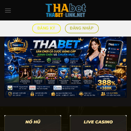
Bỏ
qua
nội
dung
ĐĂNG KÝ
ĐĂNG NHẬP