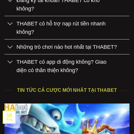
Đăng ký tài khoản THABET có khó
không?
THABET có hỗ trợ nạp rút tiền nhanh
không?
Những trò chơi nào hot nhất tại THABET?
THABET có app di động không? Giao
diện có thân thiện không?
TIN TỨC CÁ CƯỢC MỚI NHẤT TẠI THABET
16
Th3