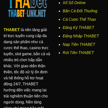
Xổ Số Online
Bắn Cá Đổi Thưởng
Cá Cược Thể Thao
Đăng Ký THABET
THABET
là nền tảng giải
trí trực tuyến cung cấp đa
Đăng Nhập THABET
dạng sản phẩm như cá
Nạp Tiền THABET
cược thể thao, casino trực
Rút Tiền THABET
tuyến, slot game, bắn cá và
nhiều trò chơi hấp dẫn
khác. Với giao diện thân
thiện, tốc độ xử lý ổn định
và hệ thống hỗ trợ hoạt
động 24/7, THABET
hướng đến việc mang lại
trải nghiệm thuận tiện cho
người dùng. Nền tảng