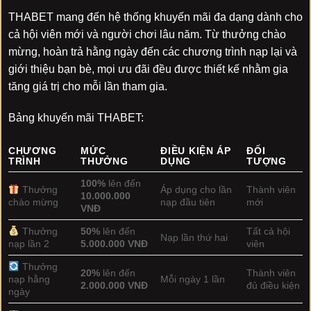
THABET mang đến hệ thống khuyến mãi đa dạng dành cho
cả hội viên mới và người chơi lâu năm. Từ thưởng chào
mừng, hoàn trả hằng ngày đến các chương trình nạp lại và
giới thiệu bạn bè, mọi ưu đãi đều được thiết kế nhằm gia
tăng giá trị cho mỗi lần tham gia.
Bảng khuyến mãi THABET:
CHƯƠNG
MỨC
ĐIỀU KIỆN ÁP
ĐỐI
TRÌNH
THƯỞNG
DỤNG
TƯỢNG
100%
lên đến
Thưởng
Áp dụng cho lần
Thành viên
10.000.000
chào mừng
nạp đầu tiên
mới
VNĐ
Thưởng
50%
lên đến
Tất cả hội
Nạp lần thứ hai
nạp lần 2
5.000.000 VNĐ
viên
Thưởng
20%
lên đến
Thành viên
nạp hằng
Mỗi ngày 1 lần
2.000.000 VNĐ
đủ điều kiện
ngày