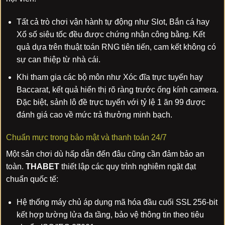
Tất cả trò chơi vận hành tự động như Slot, Bắn cá hay
Xổ số siêu tốc đều được chứng nhận công bằng. Kết
quả dựa trên thuật toán RNG tiên tiến, cam kết không có
sự can thiệp từ nhà cái.
Khi tham gia các bộ môn như Xóc đĩa trực tuyến hay
Baccarat, kết quả hiển thị rõ ràng trước ống kính camera.
Đặc biệt, sảnh lô đề trực tuyến với tỷ lệ 1 ăn 99 được
đánh giá cao về mức trả thưởng minh bạch.
Chuẩn mực trong bảo mật và thanh toán 24/7
Một sân chơi dù hấp dẫn đến đâu cũng cần đảm bảo an
toàn.
THABET
thiết lập các quy trình nghiêm ngặt đạt
chuẩn quốc tế:
Hệ thống máy chủ áp dụng mã hóa đầu cuối SSL 256-bit
kết hợp tường lửa đa tầng, bảo vệ thông tin theo tiêu