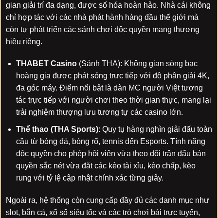
gian giải trí đa dạng, được số hóa hoàn hảo. Nhà cái không
chỉ hợp tác với các nhà phát hành hàng đầu thế giới mà
còn tự phát triển các sảnh chơi độc quyền mang thương
hiệu riêng.
THABET Casino
(Sảnh THA): Không gian sòng bạc
hoàng gia được phát sóng trực tiếp với độ phân giải 4K,
đa góc máy. Điểm nổi bật là dàn MC người Việt tương
tác trực tiếp với người chơi theo thời gian thực, mang lại
trải nghiệm thượng lưu tương tự các casino lớn.
Thể thao (THA Sports)
: Quy tụ hàng nghìn giải đấu toàn
cầu từ bóng đá, bóng rổ, tennis đến Esports. Tính năng
độc quyền cho phép hội viên vừa theo dõi trận đấu bản
quyền sắc nét vừa đặt các kèo tài xỉu, kèo chấp, kèo
rung với tỷ lệ cập nhật chính xác từng giây.
Ngoài ra, hệ thống còn cung cấp đầy đủ các danh mục như
slot, bắn cá, xổ số siêu tốc và các trò chơi bài trực tuyến,