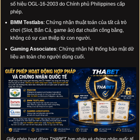
số hiệu OGL-16-2003 do Chính phủ Philippines cấp
phép.
BMM Testlabs
: Chứng nhận thuật toán của tất cả trò
chơi (Slot, Bắn Cá, game ảo) đạt chuẩn công bằng,
không có sự can thiệp từ con người.
Gaming Associates
: Chứng nhận hệ thống bảo mật dữ
liệu an toàn cho người dùng cuối.
Giấy phép hoạt động THABET hợp pháp và chứng nhận quốc tế