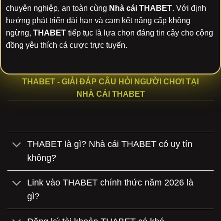
chuyên nghiệp, an toàn cùng
Nhà cái THABET
. Với định
hướng phát triển dài hạn và cam kết nâng cấp không
ngừng,
THABET
tiếp tục là lựa chọn đáng tin cậy cho cộng
đồng yêu thích cá cược trực tuyến.
THABET - GIẢI ĐÁP CÂU HỎI NGƯỜI CHƠI TẠI
NHÀ CÁI THABET
THABET là gì? Nhà cái THABET có uy tín
không?
Link vào THABET chính thức năm 2026 là
gì?