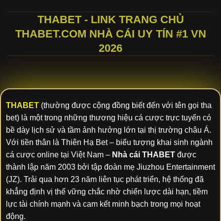
THABET - LINK TRANG CHỦ
THABET.COM NHÀ CÁI UY TÍN #1 VN
2026
THABET
(thường được cộng đồng biết đến với tên gọi tha
bet) là một trong những thương hiệu cá cược trực tuyến có
bề dày lịch sử và tầm ảnh hưởng lớn tại thị trường châu Á.
Với tiền thân là Thiên Hạ Bet – biểu tượng khai sinh ngành
cá cược online tại Việt Nam –
Nhà cái THABET
được
thành lập năm 2003 bởi tập đoàn mẹ Jiuzhou Entertainment
(JZ). Trải qua hơn 23 năm liên tục phát triển, hệ thống đã
khẳng định vị thế vững chắc nhờ chiến lược dài hạn, tiềm
lực tài chính mạnh và cam kết minh bạch trong mọi hoạt
động.