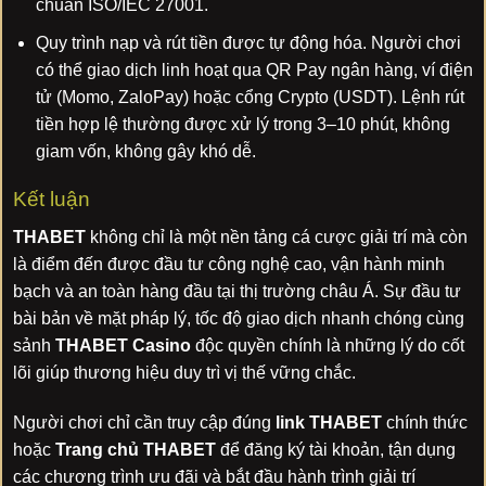
chuẩn ISO/IEC 27001.
Quy trình nạp và rút tiền được tự động hóa. Người chơi
có thể giao dịch linh hoạt qua QR Pay ngân hàng, ví điện
tử (Momo, ZaloPay) hoặc cổng Crypto (USDT). Lệnh rút
tiền hợp lệ thường được xử lý trong 3–10 phút, không
giam vốn, không gây khó dễ.
Kết luận
THABET
không chỉ là một nền tảng cá cược giải trí mà còn
là điểm đến được đầu tư công nghệ cao, vận hành minh
bạch và an toàn hàng đầu tại thị trường châu Á. Sự đầu tư
bài bản về mặt pháp lý, tốc độ giao dịch nhanh chóng cùng
sảnh
THABET Casino
độc quyền chính là những lý do cốt
lõi giúp thương hiệu duy trì vị thế vững chắc.
Người chơi chỉ cần truy cập đúng
link THABET
chính thức
hoặc
Trang chủ THABET
để đăng ký tài khoản, tận dụng
các chương trình ưu đãi và bắt đầu hành trình giải trí