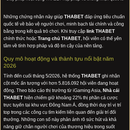
Những chứng nhận này giúp
THABET
đáp ứng tiêu chuẩn
quốc tế về bảo vệ người chơi, minh bạch tài chính và công
bằng trong kết quả trò chơi. Khi truy cập
link THABET
chính thức hoặc
Trang chủ THABET
, hội viên có thể yên
tâm về tính hợp pháp và độ tin cậy của nền tảng.
Quy mô hoạt động và thành tựu nổi bật năm
2026
Tính đến cuối tháng 5/2026, hệ thống
THABET
ghi nhận
cột mốc ấn tượng với hơn 5.816.092 hội viên đang hoạt
động. Theo báo cáo thị trường từ iGaming Asia,
Nhà cái
THABET
hiện chiếm giữ khoảng 22% thị phần cá cược
trực tuyến tại khu vực Đông Nam Á, đồng thời duy trì vị trí
top trong các công cụ tìm kiếm liên quan đến giải trí đổi
thưởng. Những con số này phản ánh rõ sức hút và khả
năng giữ chân người chơi của thương hiệu trong suốt