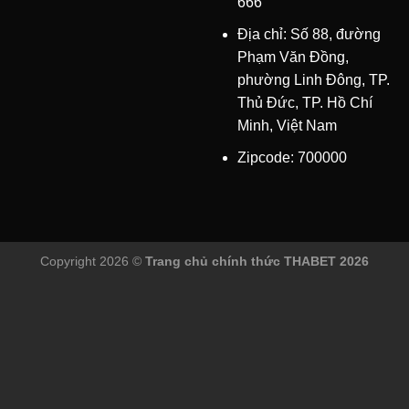
666
Địa chỉ:
Số 88, đường
Phạm Văn Đồng,
phường Linh Đông, TP.
Thủ Đức, TP. Hồ Chí
Minh, Việt Nam
Zipcode: 700000
Copyright 2026 ©
Trang chủ chính thức THABET 2026