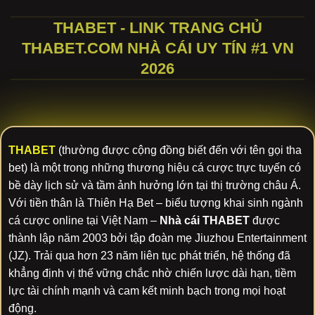
THABET - LINK TRANG CHỦ
THABET.COM NHÀ CÁI UY TÍN #1 VN
2026
THABET
(thường được cộng đồng biết đến với tên gọi tha
bet) là một trong những thương hiệu cá cược trực tuyến có
bề dày lịch sử và tầm ảnh hưởng lớn tại thị trường châu Á.
Với tiền thân là Thiên Hạ Bet – biểu tượng khai sinh ngành
cá cược online tại Việt Nam –
Nhà cái THABET
được
thành lập năm 2003 bởi tập đoàn mẹ Jiuzhou Entertainment
(JZ). Trải qua hơn 23 năm liên tục phát triển, hệ thống đã
khẳng định vị thế vững chắc nhờ chiến lược dài hạn, tiềm
lực tài chính mạnh và cam kết minh bạch trong mọi hoạt
động.