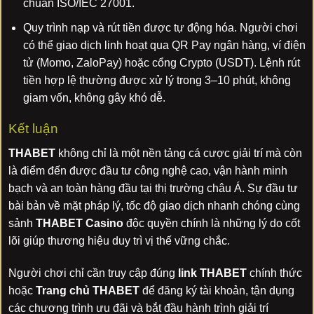
chuẩn ISO/IEC 27001.
Quy trình nạp và rút tiền được tự động hóa. Người chơi
có thể giao dịch linh hoạt qua QR Pay ngân hàng, ví điện
tử (Momo, ZaloPay) hoặc cổng Crypto (USDT). Lệnh rút
tiền hợp lệ thường được xử lý trong 3–10 phút, không
giam vốn, không gây khó dễ.
Kết luận
THABET
không chỉ là một nền tảng cá cược giải trí mà còn
là điểm đến được đầu tư công nghệ cao, vận hành minh
bạch và an toàn hàng đầu tại thị trường châu Á. Sự đầu tư
bài bản về mặt pháp lý, tốc độ giao dịch nhanh chóng cùng
sảnh
THABET Casino
độc quyền chính là những lý do cốt
lõi giúp thương hiệu duy trì vị thế vững chắc.
Người chơi chỉ cần truy cập đúng
link THABET
chính thức
hoặc
Trang chủ THABET
để đăng ký tài khoản, tận dụng
các chương trình ưu đãi và bắt đầu hành trình giải trí