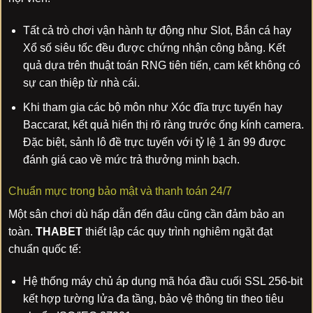
Tất cả trò chơi vận hành tự động như Slot, Bắn cá hay
Xổ số siêu tốc đều được chứng nhận công bằng. Kết
quả dựa trên thuật toán RNG tiên tiến, cam kết không có
sự can thiệp từ nhà cái.
Khi tham gia các bộ môn như Xóc đĩa trực tuyến hay
Baccarat, kết quả hiển thị rõ ràng trước ống kính camera.
Đặc biệt, sảnh lô đề trực tuyến với tỷ lệ 1 ăn 99 được
đánh giá cao về mức trả thưởng minh bạch.
Chuẩn mực trong bảo mật và thanh toán 24/7
Một sân chơi dù hấp dẫn đến đâu cũng cần đảm bảo an
toàn.
THABET
thiết lập các quy trình nghiêm ngặt đạt
chuẩn quốc tế:
Hệ thống máy chủ áp dụng mã hóa đầu cuối SSL 256-bit
kết hợp tường lửa đa tầng, bảo vệ thông tin theo tiêu