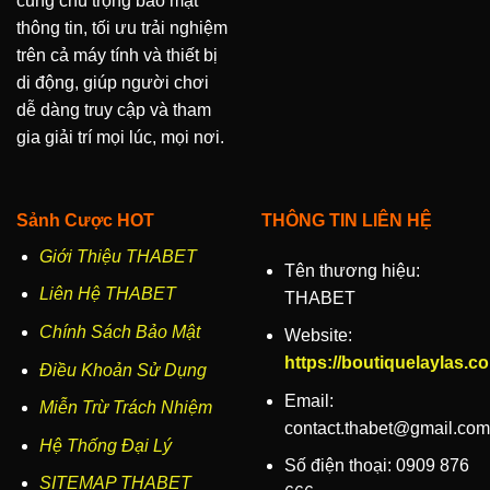
cũng chú trọng bảo mật
thông tin, tối ưu trải nghiệm
trên cả máy tính và thiết bị
di động, giúp người chơi
dễ dàng truy cập và tham
gia giải trí mọi lúc, mọi nơi.
Sảnh Cược HOT
THÔNG TIN LIÊN HỆ
Giới Thiệu THABET
Tên thương hiệu:
Liên Hệ THABET
THABET
Chính Sách Bảo Mật
Website:
https://boutiquelaylas.co
Điều Khoản Sử Dụng
Email:
Miễn Trừ Trách Nhiệm
contact.thabet@gmail.com
Hệ Thống Đại Lý
Số điện thoại:
0909 876
SITEMAP THABET