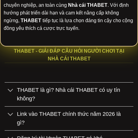
chuyên nghiệp, an toàn cùng
Nhà cái THABET
. Với định
hướng phát triển dài hạn và cam kết nâng cấp không
ngừng,
THABET
tiếp tục là lựa chọn đáng tin cậy cho cộng
đồng yêu thích cá cược trực tuyến.
THABET - GIẢI ĐÁP CÂU HỎI NGƯỜI CHƠI TẠI
NHÀ CÁI THABET
THABET là gì? Nhà cái THABET có uy tín
không?
Link vào THABET chính thức năm 2026 là
gì?