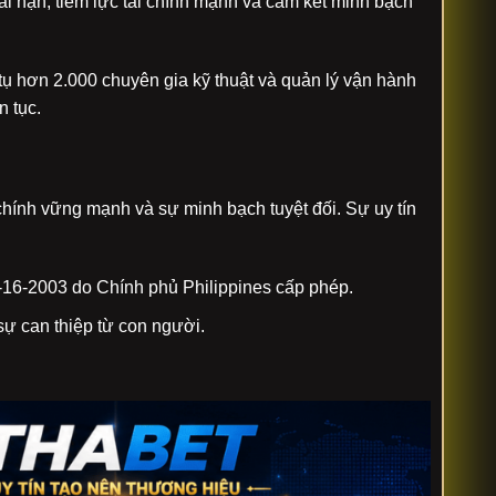
dài hạn, tiềm lực tài chính mạnh và cam kết minh bạch
tụ hơn 2.000 chuyên gia kỹ thuật và quản lý vận hành
n tục.
i chính vững mạnh và sự minh bạch tuyệt đối. Sự uy tín
-16-2003 do Chính phủ Philippines cấp phép.
sự can thiệp từ con người.