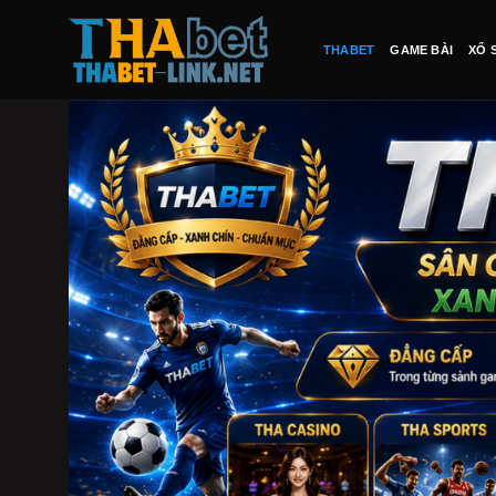
Bỏ
qua
THABET
GAME BÀI
XỔ 
nội
dung