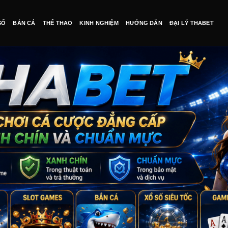
SỐ
BẮN CÁ
THỂ THAO
KINH NGHIỆM
HƯỚNG DẪN
ĐẠI LÝ THABET