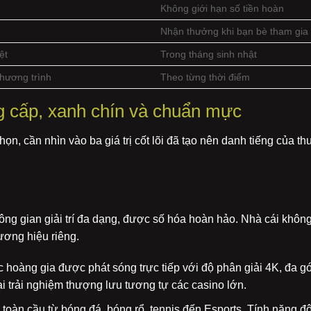
Không giới hạn số tiền hoàn
Nhận thưởng khi bạn bè tham gia
ệt
Trong tháng sinh nhật
hương trình
Theo từng thời điểm
 cấp, xanh chín và chuẩn mực
n, cần nhìn vào ba giá trị cốt lõi đã tạo nên danh tiếng của t
ng gian giải trí đa dạng, được số hóa hoàn hảo. Nhà cái không
ương hiệu riêng.
hoàng gia được phát sóng trực tiếp với độ phân giải 4K, đa gó
lại trải nghiệm thượng lưu tương tự các casino lớn.
u toàn cầu từ bóng đá, bóng rổ, tennis đến Esports. Tính năng đ