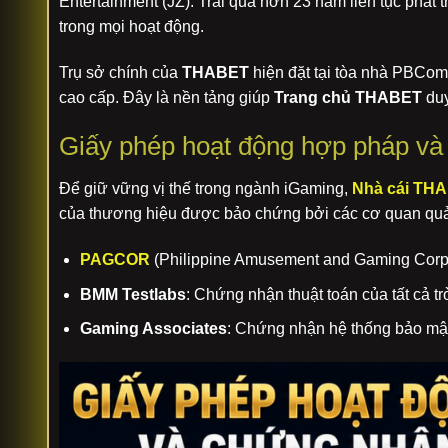
Entertainment (JZ). Trải qua hơn 23 năm liên tục phát 
trong mọi hoạt động.
Trụ sở chính của
THABET
hiện đặt tại tòa nhà PBCom 
cao cấp. Đây là nền tảng giúp
Trang chủ THABET
duy
Giấy phép hoạt động hợp pháp và
Để giữ vững vị thế trong ngành iGaming,
Nhà cái TH
của thương hiệu được bảo chứng bởi các cơ quan quản
PAGCOR
(Philippine Amusement and Gaming Corpor
BMM Testlabs
: Chứng nhận thuật toán của tất cả t
Gaming Associates
: Chứng nhận hệ thống bảo mật