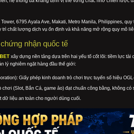
triển, hệ thống đã khẳng định vị thế vững chắc nhờ chiến lược 
Tower, 6795 Ayala Ave, Makati, Metro Manila, Philippines, quy 
 trì chất lượng dịch vụ ổn định và khả năng mở rộng quy mô liê
 chứng nhận quốc tế
ABET
xây dựng nền tảng dựa trên hai yếu tố cốt lõi: tiềm lực tà
 lý nghiêm ngặt hàng đầu thế giới:
ation): Giấy phép kinh doanh trò chơi trực tuyến số hiệu OGL
rò chơi (Slot, Bắn Cá, game ảo) đạt chuẩn công bằng, không có 
 dữ liệu an toàn cho người dùng cuối.