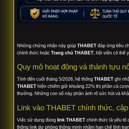
Những chứng nhận này giúp
THABET
đáp ứng tiêu ch
chính thức hoặc
Trang chủ THABET
, hội viên có thể
Quy mô hoạt động và thành tựu n
Tính đến cuối tháng 5/2026, hệ thống
THABET
ghi nhậ
THABET
hiện chiếm giữ khoảng 22% thị phần cá cược tr
thưởng. Những con số này phản ánh rõ sức hút và khả
Link vào THABET chính thức, cập
Việc sử dụng đúng
link THABET
chính thức là yếu tố 
thống link dự phòng thông minh nhằm hạn chế tình tr